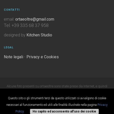
CONTATTI
email:
ortaeoltre@gmail.com
Tel. +39 335 68 37 958
designed by
Kitchen Studio
LEGAL
Note legali
-
Privacy e Cookies
Alcune foto presenti su ortaeoltre sono state prese da Internet, e quindi
valutate di pubblico dominio. Se i soggetti o gli autori avessero qualcosa
Questo sito o gli strumenti terzi da questo utilizzati si avvalgono di cookie
in contrario alla pubblicazione, non avranno che da segnalarlo alla
necessari al funzionamento ed utili alle finalità illustrate nella pagina
Privacy
redazione che provvederà prontamente alla rimozione delle immagini
Policy
Ho capito ed acconsento all’uso dei cookie
utilizzate.