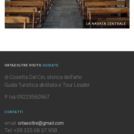
LA NAVATA CENTRALE
ORTAEOLTRE VISITE
GUIDATE
di Cosetta Dal Cin, storica dell’arte
Guida Turistica abilitata e Tour Leader
P. Iva 09229560967
CONTATTI
email:
ortaeoltre@gmail.com
Tel. +39 335 68 37 958