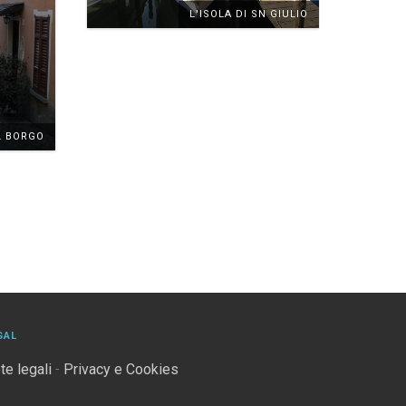
L'ISOLA DI SN GIULIO
L BORGO
GAL
te legali
-
Privacy e Cookies