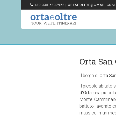
+39 335 6837958
| ORTAEOLTRE@GMAIL.COM
Orta San 
Il borgo di
Orta San
Il piccolo abitato 
d'Orta
, una piccol
Monte. Camminando t
battuto, lavorato c
massicci muri medi