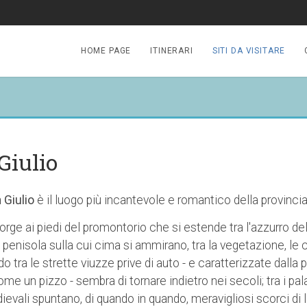
HOME PAGE
ITINERARI
SITI DA VISITARE
Giulio
 Giulio
è il luogo più incantevole e romantico della provincia
sorge ai piedi del promontorio che si estende tra l'azzurro d
a penisola sulla cui cima si ammirano, tra la vegetazione, le
ra le strette viuzze prive di auto - e caratterizzate dalla pi
ome un pizzo - sembra di tornare indietro nei secoli; tra i pal
evali spuntano, di quando in quando, meravigliosi scorci di 