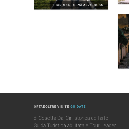
GIARDINO DI PALAZZO BOSSI
ORTAEOLTRE VISITE
GUIDATE
di Cosetta Dal Cin, storica dell’arte
Guida Turistica abilitata e Tour Leader