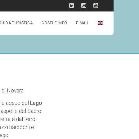
GUIDA TURISTICA
COSTI E INFO
E-MAIL
 di Novara.
elle acque del
Lago
 cappelle del Sacro
etra e dal ferro
azzi barocchi e i
lago.