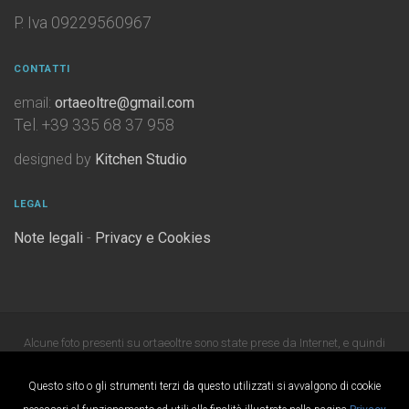
P. Iva 09229560967
CONTATTI
email:
ortaeoltre@gmail.com
Tel. +39 335 68 37 958
designed by
Kitchen Studio
LEGAL
Note legali
-
Privacy e Cookies
Alcune foto presenti su ortaeoltre sono state prese da Internet, e quindi
valutate di pubblico dominio. Se i soggetti o gli autori avessero qualcosa
Questo sito o gli strumenti terzi da questo utilizzati si avvalgono di cookie
in contrario alla pubblicazione, non avranno che da segnalarlo alla